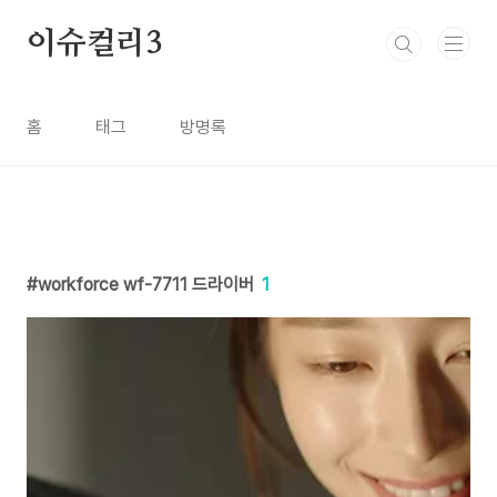
본문 바로가기
이슈컬리3
홈
태그
방명록
workforce wf-7711 드라이버
1