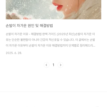
손발이 차가운 원인 및 해결방법
손발이 차가운 이유 - 해결방법 완벽 가이드 (2025년 최신)손발이 차가운 이
유는 단순한 불편함이 아니라 건강의 적신호일 수 있습니다. 이 글에서는 손발
이 차가운 이유부터 손발이 차가운 이유 해결방법까지 단계별로 정리해드리겠
습니다.1. 손발이 차가운 이유 총정리손발이 차가운 이유는 아래와 같은 원인들
2025. 6. 28.
이 복합적으로 작용합니다:말초혈액순환 저하빈혈저혈압갑상선 기능 저하호
르몬 변화스트레스 및 자율신경 이상이러한 손발이 차가운 이유는 꾸준히 나타
1
날 경우 정확한 진단이 필요합니다.2. 여성에게 더 많은 손발이 차가운 이유여
성은 생리 주기, 체지방 분포, 호르몬의 영향 등으로 손발이 차가운 이유가 더
자주 나타납니다. 특히 빈혈이나 저체중, 다이어트 습관은 손발이 차가운 이유
중 대표적입니다.3. 생활 속 손발이..