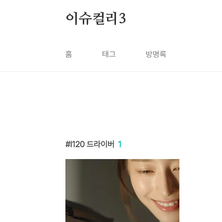
본문 바로가기
이슈컬리3
홈
태그
방명록
l120 드라이버
1