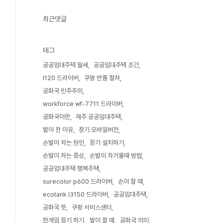
최근댓글
태그
공공임대주택 월세
공공임대주택 조건
l120 드라이버
쿠팡 반품 절차
공화국 민주주의
workforce wf-7711 드라이버
공화국이란
제주 공공임대주택
발이 찬 이유
장기 모바일버전
손발이 차는 원인
장기 설치하기
손발이 차는 증상
손발이 차가울때 방법
공공임대주택 행복주택
surecolor p600 드라이버
손이 찰 때
ecotank l3150 드라이버
공공임대주택
공화국 뜻
쿠팡 서비스센터
한게임 장기 하기
발이 찰 때
공화국 의미