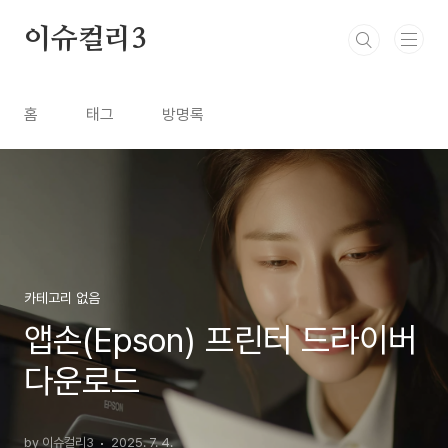
본문 바로가기
이슈컬리3
홈
태그
방명록
카테고리 없음
앱손(Epson) 프린터 드라이버
다운로드
by 이슈컬리3
2025. 7. 4.