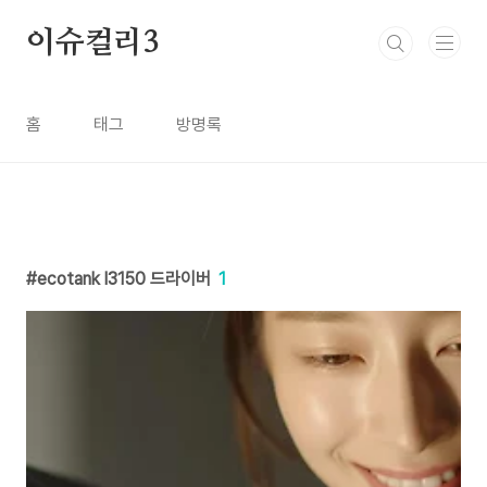
본문 바로가기
이슈컬리3
홈
태그
방명록
ecotank l3150 드라이버
1