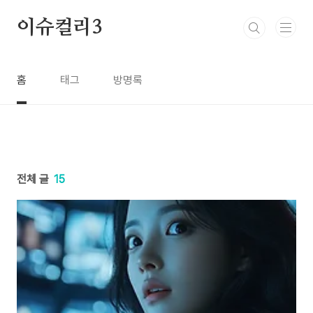
본문 바로가기
이슈컬리3
홈
태그
방명록
전체 글
15